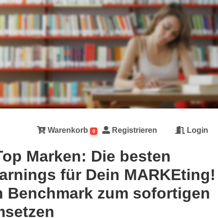
Warenkorb
Registrieren
Login
0
Top Marken: Die besten
arnings für Dein MARKEting!
n Benchmark zum sofortigen
setzen