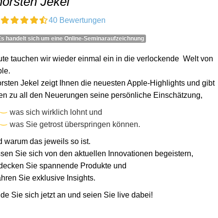
orsten Jekel
40 Bewertungen
Es handelt sich um eine Online-Seminaraufzeichnung
te tauchen wir wieder einmal ein in die verlockende Welt von
le.
rsten Jekel zeigt Ihnen die neuesten Apple-Highlights und gibt
en zu all den Neuerungen seine persönliche Einschätzung,
was sich wirklich lohnt und
was Sie getrost überspringen können.
 warum das jeweils so ist.
sen Sie sich von den aktuellen Innovationen begeistern,
decken Sie spannende Produkte und
ahren Sie exklusive Insights.
de Sie sich jetzt an und seien Sie live dabei!