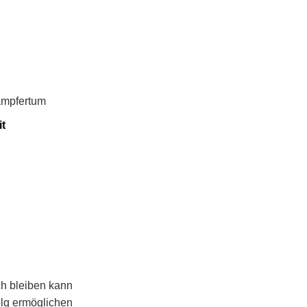
kämpfertum
it
ch bleiben kann
lg ermöglichen