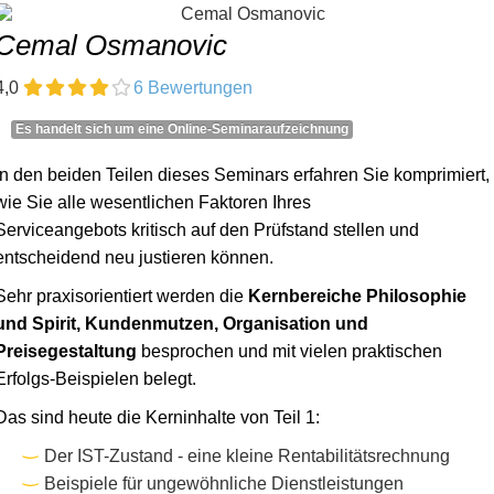
Cemal Osmanovic
4,0
6 Bewertungen
Es handelt sich um eine Online-Seminaraufzeichnung
In den beiden Teilen dieses Seminars erfahren Sie komprimiert,
wie Sie alle wesentlichen Faktoren Ihres
Serviceangebots kritisch auf den Prüfstand stellen und
entscheidend neu justieren können.
Sehr praxisorientiert werden die
Kernbereiche Philosophie
und Spirit, Kundenmutzen, Organisation und
Preisegestaltung
besprochen und mit vielen praktischen
Erfolgs-Beispielen belegt.
Das sind heute die Kerninhalte von Teil 1:
Der IST-Zustand - eine kleine Rentabilitätsrechnung
Beispiele für ungewöhnliche Dienstleistungen