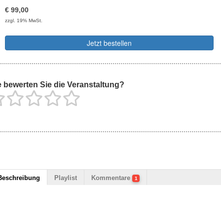
€
99,00
zzgl. 19% MwSt.
Jetzt bestellen
 bewerten Sie die Veranstaltung?
Beschreibung
Playlist
Kommentare
1