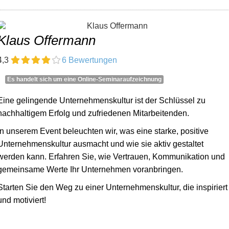
Klaus Offermann
4,3
6 Bewertungen
Es handelt sich um eine Online-Seminaraufzeichnung
Eine gelingende Unternehmenskultur ist der Schlüssel zu
nachhaltigem Erfolg und zufriedenen Mitarbeitenden.
In unserem Event beleuchten wir, was eine starke, positive
Unternehmenskultur ausmacht und wie sie aktiv gestaltet
werden kann. Erfahren Sie, wie Vertrauen, Kommunikation und
gemeinsame Werte Ihr Unternehmen voranbringen.
Starten Sie den Weg zu einer Unternehmenskultur, die inspiriert
und motiviert!