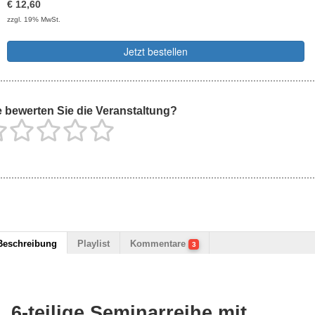
€
12,60
zzgl. 19% MwSt.
Jetzt bestellen
 bewerten Sie die Veranstaltung?
Beschreibung
Playlist
Kommentare
3
6-teilige Seminarreihe mit